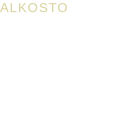
ALKOSTO
Nuevo centro de distribución y edificio de oficinas
Pasto, Nariño
25.128 M2
2017