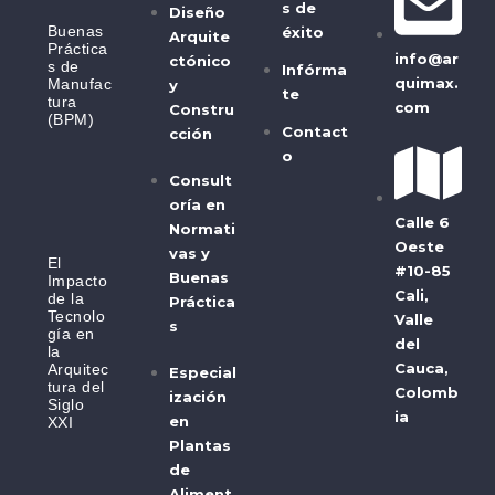
s de
Diseño
Buenas
éxito
Arquite
Práctica
info@ar
ctónico
s de
Infórma
quimax.
Manufac
y
te
tura
com
Constru
(BPM)
Contact
cción
o
Consult
oría en
Calle 6
Normati
Oeste
vas y
El
#10-85
Buenas
Impacto
Cali,
de la
Práctica
Tecnolo
Valle
s
gía en
del
la
Cauca,
Arquitec
Especial
tura del
Colomb
ización
Siglo
ia
en
XXI
Plantas
de
Aliment