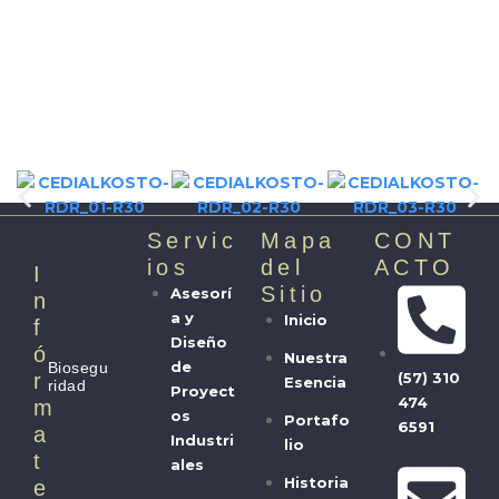
Servic
Mapa
CONT
Ios
del
ACTO
I
Sitio
Asesorí
N
a y
Inicio
F
Diseño
Ó
Nuestra
de
Biosegu
(57) 310
R
Esencia
ridad
Proyect
474
M
os
Portafo
6591
A
Industri
lio
T
ales
Historia
E