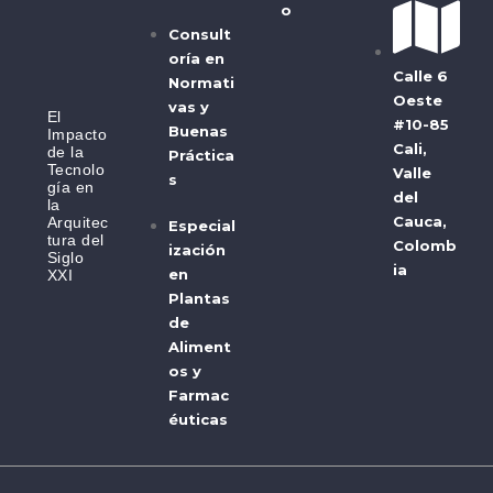
o
Consult
oría en
Calle 6
Normati
Oeste
vas y
El
#10-85
Buenas
Impacto
Cali,
de la
Práctica
Tecnolo
Valle
s
gía en
del
la
Cauca,
Arquitec
Especial
tura del
Colomb
ización
Siglo
ia
en
XXI
Plantas
de
Aliment
os y
Farmac
éuticas