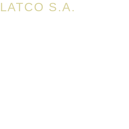
LATCO S.A.
Diseño Arquitectónico para Proyecto de Bodegaje para
Centro Logístico y de Distribución.
Yumbo, Valle del Cauca
33.150 M2
2017