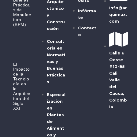
éxito
Arquite
Práctica
info@ar
ctónico
s de
Infórma
quimax.
Manufac
y
te
tura
com
Constru
(BPM)
Contact
cción
o
Consult
oría en
Calle 6
Normati
Oeste
vas y
El
#10-85
Buenas
Impacto
Cali,
de la
Práctica
Tecnolo
Valle
s
gía en
del
la
Cauca,
Arquitec
Especial
tura del
Colomb
ización
Siglo
ia
en
XXI
Plantas
de
Aliment
os y