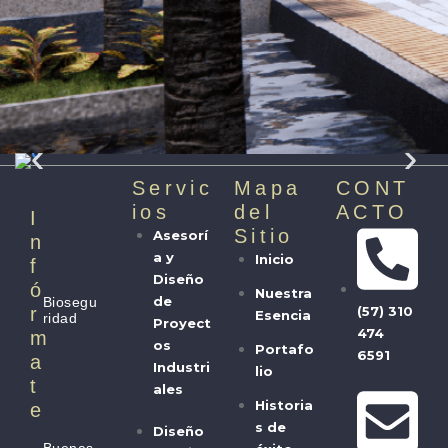
Servic
Mapa
CONT
Ios
del
ACTO
I
Sitio
Asesorí
N
a y
Inicio
F
Diseño
Ó
Nuestra
de
Biosegu
(57) 310
R
Esencia
ridad
Proyect
474
M
os
Portafo
6591
A
Industri
lio
T
ales
Historia
E
s de
Diseño
Buenas